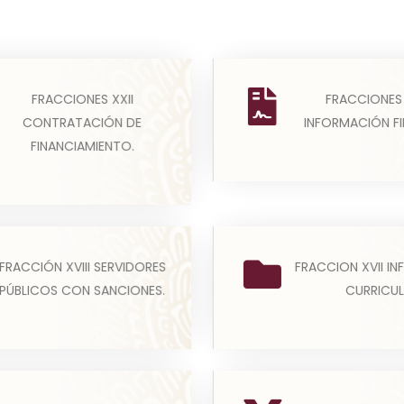
(a) La información
Los sujetos obligados
FRACCIONES XXII
FRACCIONES 
publicarán los sujetos 
arán y actualizarán la
CONTRATACIÓN DE
INFORMACIÓN FI
en cumplimiento de esta
ción relativa a las obl...
FINANCIAMIENTO.
Leer más
Leer más
tos obligados publicarán
La información curricula
FRACCIÓN XVIII SERVIDORES
FRACCION XVII I
ormación relativa a los
nivel de jefe de depart
PÚBLICOS CON SANCIONES.
CURRICUL
os de los(as) servi...
equivalente hasta.
Leer más
Leer más
(a) Todos los sujetos o