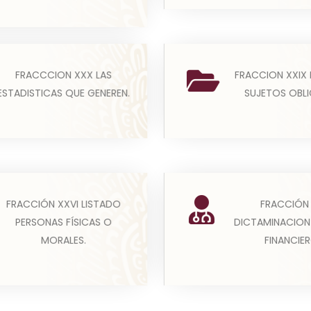
adísticas que generen en
En cumplimiento de la 
FRACCCION XXX LAS
FRACCION XXIX
iento de sus facultades,
fracción los sujetos o
ESTADISTICAS QUE GENEREN.
SUJETOS OBL
etencias o funcio...
deberán publicar una 
Leer más
Leer más
s montos, criterios,
Todos los sujetos obl
FRACCIÓN XXVI LISTADO
FRACCIÓN
catorias y listado de
publicarán el infor
PERSONAS FÍSICAS O
DICTAMINACION
as físicas o morales a
resultados de los dic
MORALES.
FINANCIER
quiene...
rea...
Leer más
Leer más