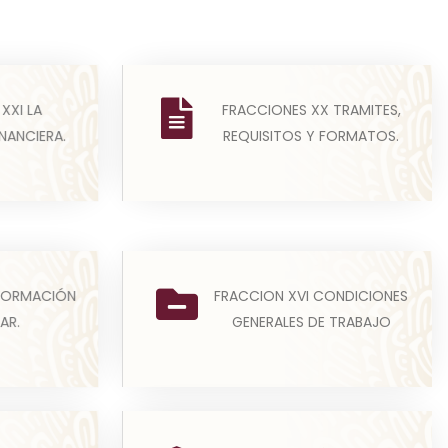
(a) Los Sujetos Obligados
 que
publicarán la información
XXI LA
FRACCIONES XX TRAMITES,
obligados
relacionada con las tareas
NANCIERA.
REQUISITOS Y FORMATOS.
 fracc...
admini...
Leer más
r desde el
(A) Las condiciones generales de
NFORMACIÓN
FRACCION XVI CONDICIONES
amento o
trabajo, contratos o convenios
AR.
GENERALES DE TRABAJO
..
que regulen las relac...
Leer más
bligados