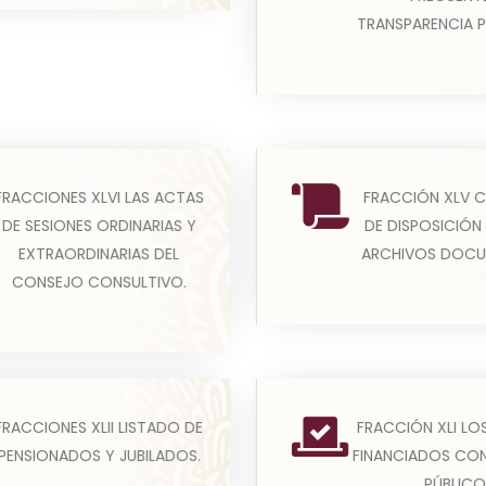
Leer más
TRANSPARENCIA 
El artículo 24, fracción IV
FRACCIONES XLVI LAS ACTAS
FRACCIÓN XLV 
 la presente fracción se
General de Transpare
DE SESIONES ORDINARIAS Y
DE DISPOSICIÓN 
publicar todas aquellas
Acceso a la Informa
EXTRAORDINARIAS DEL
ARCHIVOS DOCU
s derivadas de las...
Leer más
CONSEJO CONSULTIVO.
Leer más
l listado de jubilados y
En este apartado se 
FRACCIÓN XLI LO
FRACCIONES XLII LISTADO DE
onados es generado y
publicar un catálogo c
FINANCIADOS CO
PENSIONADOS Y JUBILADOS.
ado por el [indicar el...
los estudios que los su
PÚBLICO