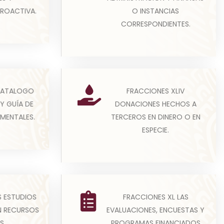
información que favorezca el co...
O INSTANCIAS
PROACTIVA.
Leer más
CORRESPONDIENTES.
 de la Ley
FRACCIONES XLIV
CATALOGO
(A) Los sujetos obligados que
ncia y
DONACIONES HECHOS A
Y GUÍA DE
sean ejecutores de gasto podrán
c...
TERCEROS EN DINERO O EN
MENTALES.
otorgar donativos siemp...
ESPECIE.
Leer más
deberá
FRACCIONES XL LAS
S ESTUDIOS
(A) Los sujetos obligados
on todos
EVALUACIONES, ENCUESTAS Y
N RECURSOS
regulados por la Ley General de
jeto...
PROGRAMAS FINANCIADOS
S.