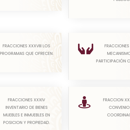
Leer más
Leer más
 esta fracción todos los
(A) Todos los sujetos o
FRACCIONES 
FRACCIONES XXXVIII LOS
 obligados publicarán la
publicarán el conjun
MECANISMO
PROGRAMAS QUE OFRECEN.
rmación de todos l...
acciones que pretenden
PARTICIPACIÓN 
Leer más
Leer más
Los convenios de coor
FRACCIONES XXXIV
FRACCION XXX
os los sujetos obligados
de concertación con los
INVENTARIO DE BIENES
CONVENIO
n el inventario de bienes
social y privado. To
MUEBLES E INMUEBLES EN
COORDINAC
ebles e inmueble...
Leer más
POSICION Y PROPIEDAD.
Leer más