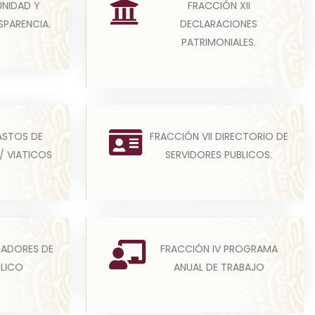
Los sujetos obligados deberán
FRACCIÓN XII
UNIDAD Y
ación
publicar la versión pública,
DECLARACIONES
SPARENCIA.
pers...
aprobada por el Comité de...
PATRIMONIALES.
Leer más
eto del
(A) La remuneración bruta y neta
ASTOS DE
FRACCIÓN VII DIRECTORIO DE
Consejo
de todos los Servidores Públicos
/ VIATICOS
SERVIDORES PUBLICOS.
ión...
de base o de confia...
Leer más
ucional
Para el cumplimiento de esta
CADORES DE
FRACCIÓN IV PROGRAMA
n V que,
fracción se deberá entender
BLICO
ANUAL DE TRABAJO
e...
como meta la cuantificación...
Leer más