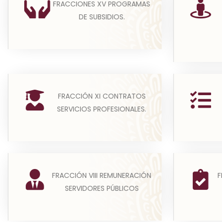
programas de subsidios,
El suje
FRACCIONES XV PROGRAMAS
estímulos y apoyos, en el que se
avi
DE SUBSIDIOS.
de...
convoca
Leer más
En cumplimiento de la presente
(A) En e
FRACCIÓN XI CONTRATOS
fracción, los sujetos obligados
ob
SERVICIOS PROFESIONALES.
publicarán información...
informaci
Leer más
(A) La remuneración bruta y neta
El art
FRACCIÓN VIII REMUNERACIÓN
F
de todos los Servidores Públicos
estable
SERVIDORES PÚBLICOS
de base o de confia...
par
Leer más