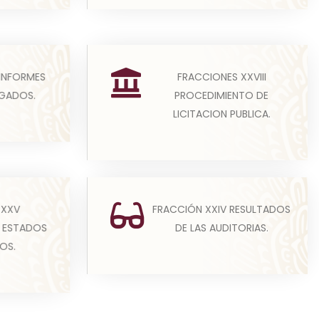
presente
(A) La información sobre los
FRACCIONES XXVIII
 INFORMES
bligados
resultados sobre procedimientos
PROCEDIMIENTO DE
IGADOS.
re...
de adjudicación directa,...
LICITACION PUBLICA.
Leer más
Los sujetos obligados publicarán
igados
 XXV
FRACCIÓN XXIV RESULTADOS
la información correspondiente a
me de
 ESTADOS
DE LAS AUDITORIAS.
los resultados de l...
támenes
OS.
Leer más