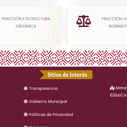
u estructura orgánica
El marco normativo apli
FRACCIÓN II ESTRUCTURA
FRACCIÓN I
ta, en un formato que
sujeto obligado, en el q
ORGÁNICA
NORMAT
vincular cada parte de...
incluirse normas co
Leer más
Leer más
Matamo
Transparencia
63940 Ix
Gobierno Municipal
Políticas de Privacidad