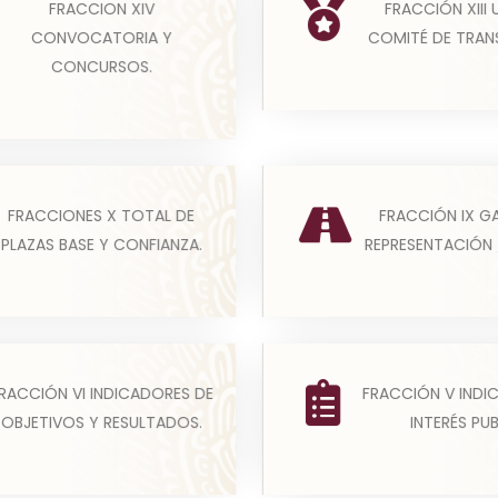
to obligado publicará los
FRACCION XIV
FRACCIÓN XIII 
publicarán la inform
sos, invitaciones y/o
CONVOCATORIA Y
COMITÉ DE TRAN
necesaria para que las 
torias que emita par...
CONCURSOS.
Leer más
Leer más
ste apartado los sujetos
El Clasificador por Obj
FRACCIONES X TOTAL DE
FRACCIÓN IX G
ligados publicarán
Gasto emitido por el 
PLAZAS BASE Y CONFIANZA.
REPRESENTACIÓN 
ón con base en su estr...
Nacional de Armonizac
Leer más
Leer más
ículo 6to constitucional
El artículo 6to constit
RACCIÓN VI INDICADORES DE
FRACCIÓN V INDI
ce en su fracción V que,
establece en su fracció
OBJETIVOS Y RESULTADOS.
INTERÉS PU
a garantizar el eje...
para garantizar el ej
Leer más
Leer más