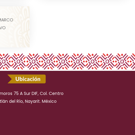
cable al
 MARCO
ue deberá
IVO
...
ros 75 A Sur DIF, Col. Centro
tlán del Río, Nayarit. México