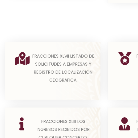
FRACCIONES XLVII LISTADO DE
(A) Para efectos estadísticos, el
(A) En
SOLICITUDES A EMPRESAS Y
listado de solicitudes a las
deberán 
REGISTRO DE LOCALIZACIÓN
empresas concesionaria...
acta
GEOGRÁFICA.
Leer más
(A) E
(A) Los sujetos obligados
FRACCIONES XLIII LOS
pensi
publicarán información sobre los
INGRESOS RECIBIDOS POR
public
recursos recibidos por cua...
CUALQUIER CONCEPTO.