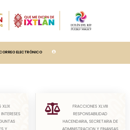
CORREO ELECTRÓNICO
FRACCIONES XLVIII
 XLIX
 sujetos
RESPONSABILIDAD
 INTERESES
(A) En esta fracción los sujetos
rán
HACENDARIA, SECRETARIA DE
EGUNTAS
obligados publicarán
a el co...
ADMINISTRACION Y FINANSAS
ES Y