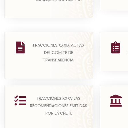
Leer más
(A) En
(A) En esta fracción se publicará
FRACCIONES XXXIX ACTAS
sujetos
información de las resoluciones
DEL COMITE DE
info
del Comité de Trans...
TRANSPARENCIA.
Leer más
En cumplimiento de la presente
FRACCIONES XXXV LAS
(A) Tod
fracción todos los sujetos
RECOMENDACIONES EMITIDAS
publicará
obligados publicarán un lis...
POR LA CNDH.
mu
Leer más