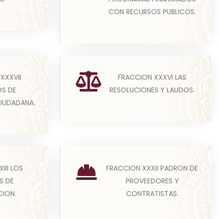
Contabilidad Gubernamental...
CON RECURSOS PUBLICOS.
Leer más
Todos los sujetos obligados que,
bligados
XXXVII
FRACCION XXXVI LAS
derivado de sus atribuciones
to de
S DE
RESOLUCIONES Y LAUDOS.
emitan resoluciones y/o...
 impu...
CIUDADANA.
Leer más
dinación
En cumplimiento a la presente
III LOS
FRACCION XXXII PADRON DE
 sectores
fracción, los sujetos obligados
S DE
PROVEEDORES Y
do...
deberán publicar un pad...
ION.
CONTRATISTAS.
Leer más