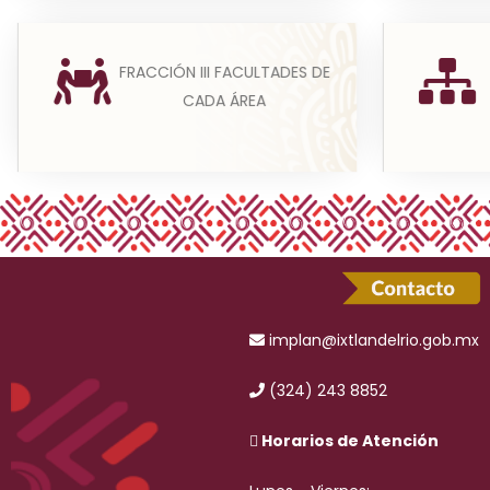
En cumplimiento a esta fracción,
(A) S
FRACCIÓN III FACULTADES DE
los sujetos obligados publicarán
comple
CADA ÁREA
las facultades resp...
permita 
Leer más
implan@ixtlandelrio.gob.mx
(324) 243 8852
Horarios de Atención