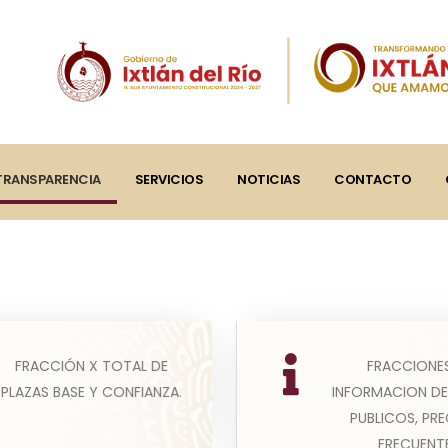
TRANSPARENCIA
SERVICIOS
NOTICIAS
CONTACTO
FRACCIONES
FRACCIÓN X TOTAL DE
X
(A) En esta fracción los
INFORMACION DE
PLAZAS BASE Y CONFIANZA.
Leer más
obligados publica
PUBLICOS, PR
información que favorezc
FRECUENT