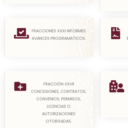
(A) Cada uno de los sujetos
Las est
FRACCIONES XXXI INFORMES
obligados debe publicar y
cumplim
AVANCES PROGRAMATICOS.
actualizar la información finan...
comp
Leer más
Lo
FRACCIÓN XXVII
convo
CONCESIONES, CONTRATOS,
person
Las concesiones, contratos,
CONVENIOS, PERMISOS,
convenios, permisos, licencias o
LICENCIAS O
autorizaciones otorgados...
AUTORIZACIONES
Leer más
OTORGADAS.