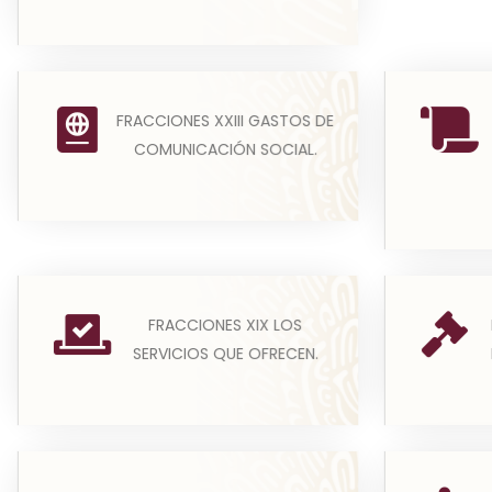
(A) Los sujetos obligados
(a) 
FRACCIONES XXIII GASTOS DE
deberán publicar y actualizar la
public
COMUNICACIÓN SOCIAL.
información tanto de los p...
informa
Leer más
(a) Los sujetos obligados
Los suje
FRACCIONES XIX LOS
deberán publicar la información
la inf
SERVICIOS QUE OFRECEN.
necesaria para que los part...
dat
Leer más
(a) La información de los